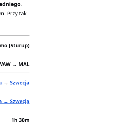
redniego
.
km
. Przy tak
mo (Sturup)
WAW → MAL
a
→
Szwecja
a → Szwecja
1h 30m