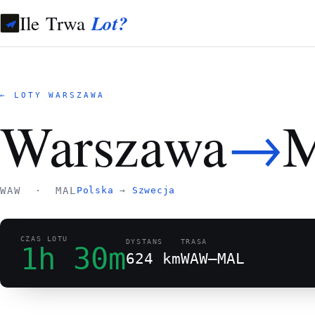
Ile Trwa
Lot?
← LOTY WARSZAWA
→
Warszawa
M
WAW · MAL
Polska
→
Szwecja
CZAS LOTU
DYSTANS
TRASA
1h 30m
624 km
WAW–MAL