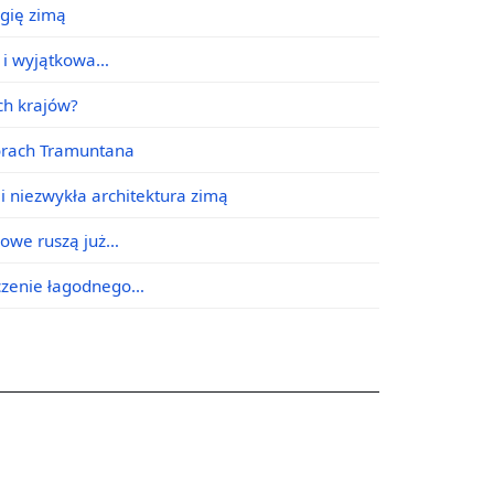
agię zimą
e i wyjątkowa…
ych krajów?
órach Tramuntana
i niezwykła architektura zimą
jowe ruszą już…
ączenie łagodnego…