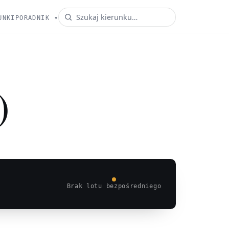
UNKI
PORADNIK
▾
)
Brak lotu bezpośredniego