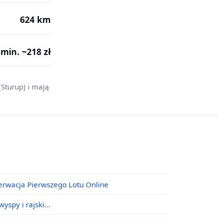
624 km
· min. ~218 zł
Sturup) i mają
erwacja Pierwszego Lotu Online
yspy i rajski…