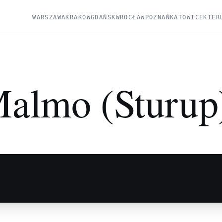
WARSZAWA
KRAKÓW
GDAŃSK
WROCŁAW
POZNAŃ
KATOWICE
KIER
almo (Sturup