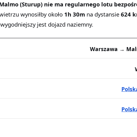
Malmo (Sturup)
nie ma regularnego lotu bezpoś
owietrzu wynosiłby około
1h 30m
na dystansie
624 
wygodniejszy jest dojazd naziemny.
Warszawa → Mal
Polsk
Polsk