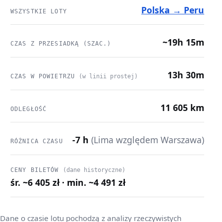
Polska → Peru
WSZYSTKIE LOTY
~19h 15m
CZAS Z PRZESIADKĄ (SZAC.)
13h 30m
CZAS W POWIETRZU
(w linii prostej)
11 605 km
ODLEGŁOŚĆ
-7 h
(Lima względem Warszawa)
RÓŻNICA CZASU
CENY BILETÓW
(dane historyczne)
śr. ~6 405 zł · min. ~4 491 zł
Dane o czasie lotu pochodzą z analizy rzeczywistych