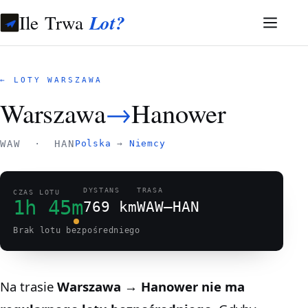
Ile Trwa
Lot?
← LOTY WARSZAWA
Warszawa
→
Hanower
WAW · HAN
Polska
→
Niemcy
DYSTANS
TRASA
CZAS LOTU
1h 45m
769 km
WAW–HAN
Brak lotu bezpośredniego
Na trasie
Warszawa → Hanower
nie ma