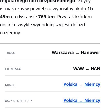
regularnego lotu bezpośredniego
. Gdyby
istniał, czas w powietrzu wynosiłby około
1h
45m
na dystansie
769 km
. Przy tak krótkim
odcinku zwykle wygodniejszy jest dojazd
naziemny.
Warszawa → Hanower
TRASA
WAW → HAN
LOTNISKA
Polska
→
Niemcy
KRAJE
Polska → Niemcy
WSZYSTKIE LOTY