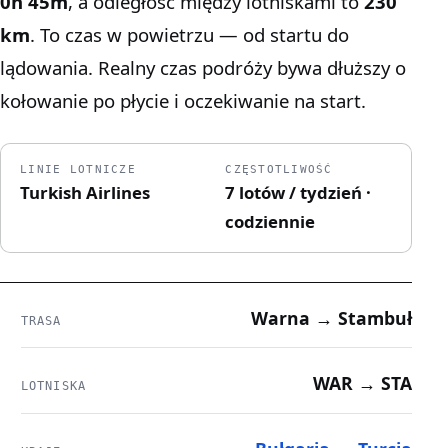
0h 45m
, a odległość między lotniskami to
230
km
. To czas w powietrzu — od startu do
lądowania. Realny czas podróży bywa dłuższy o
kołowanie po płycie i oczekiwanie na start.
LINIE LOTNICZE
CZĘSTOTLIWOŚĆ
Turkish Airlines
7 lotów / tydzień ·
codziennie
Warna → Stambuł
TRASA
WAR → STA
LOTNISKA