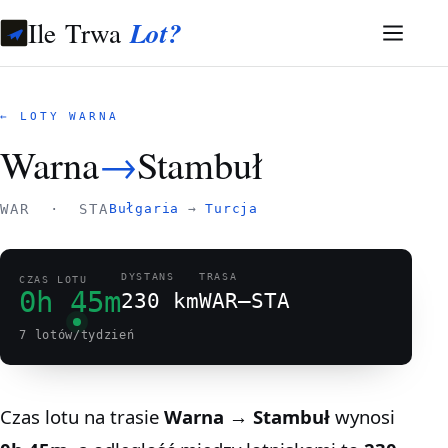
Ile Trwa
Lot?
← LOTY WARNA
Warna
→
Stambuł
WAR · STA
Bułgaria
→
Turcja
DYSTANS
TRASA
CZAS LOTU
0h 45m
230 km
WAR–STA
7 lotów/tydzień
Czas lotu na trasie
Warna → Stambuł
wynosi