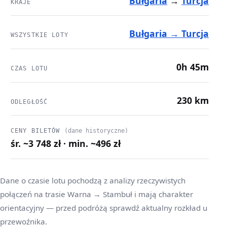
Bułgaria
→
Turcja
KRAJE
Bułgaria → Turcja
WSZYSTKIE LOTY
0h 45m
CZAS LOTU
230 km
ODLEGŁOŚĆ
CENY BILETÓW
(dane historyczne)
śr. ~3 748 zł · min. ~496 zł
Dane o czasie lotu pochodzą z analizy rzeczywistych
połączeń na trasie Warna → Stambuł i mają charakter
orientacyjny — przed podróżą sprawdź aktualny rozkład u
przewoźnika.