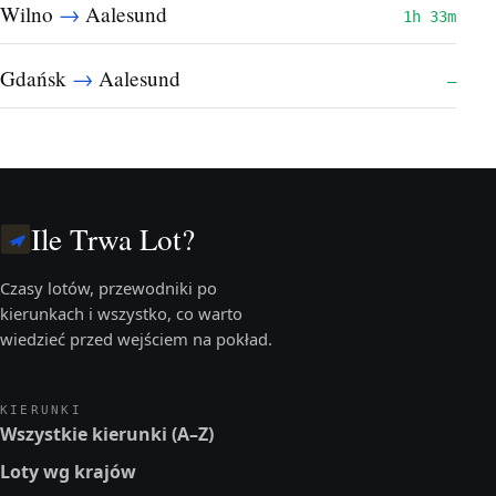
→
Wilno
Aalesund
1h 33m
→
Gdańsk
Aalesund
—
Ile Trwa Lot?
Czasy lotów, przewodniki po
kierunkach i wszystko, co warto
wiedzieć przed wejściem na pokład.
KIERUNKI
Wszystkie kierunki (A–Z)
Loty wg krajów