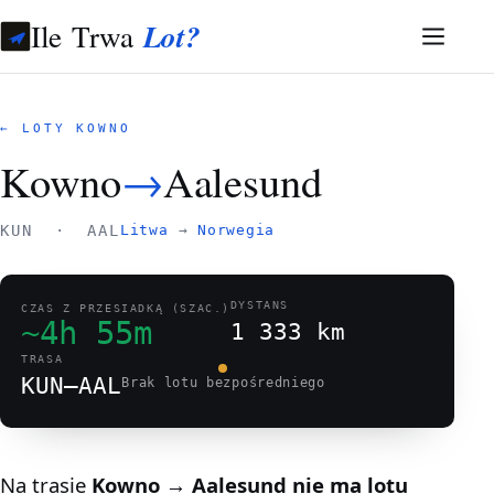
Ile Trwa
Lot?
← LOTY KOWNO
Kowno
→
Aalesund
KUN · AAL
Litwa
→
Norwegia
DYSTANS
CZAS Z PRZESIADKĄ (SZAC.)
~4h 55m
1 333 km
TRASA
KUN–AAL
Brak lotu bezpośredniego
Na trasie
Kowno → Aalesund
nie ma lotu