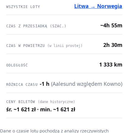
Litwa → Norwegia
WSZYSTKIE LOTY
~4h 55m
CZAS Z PRZESIADKĄ (SZAC.)
2h 30m
CZAS W POWIETRZU
(w linii prostej)
1 333 km
ODLEGŁOŚĆ
-1 h
(Aalesund względem Kowno)
RÓŻNICA CZASU
CENY BILETÓW
(dane historyczne)
śr. ~1 621 zł · min. ~1 621 zł
Dane o czasie lotu pochodzą z analizy rzeczywistych