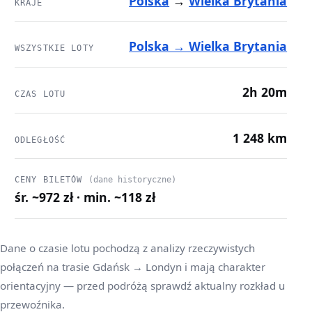
Polska
→
Wielka Brytania
KRAJE
Polska → Wielka Brytania
WSZYSTKIE LOTY
2h 20m
CZAS LOTU
1 248 km
ODLEGŁOŚĆ
CENY BILETÓW
(dane historyczne)
śr. ~972 zł · min. ~118 zł
Dane o czasie lotu pochodzą z analizy rzeczywistych
połączeń na trasie Gdańsk → Londyn i mają charakter
orientacyjny — przed podróżą sprawdź aktualny rozkład u
przewoźnika.