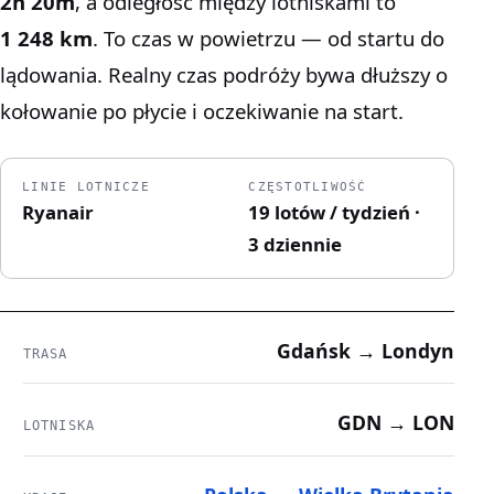
2h 20m
, a odległość między lotniskami to
1 248 km
. To czas w powietrzu — od startu do
lądowania. Realny czas podróży bywa dłuższy o
kołowanie po płycie i oczekiwanie na start.
LINIE LOTNICZE
CZĘSTOTLIWOŚĆ
Ryanair
19 lotów / tydzień ·
3 dziennie
Gdańsk → Londyn
TRASA
GDN → LON
LOTNISKA