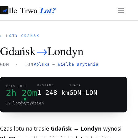
Ile Trwa
Lot?
← LOTY GDAŃSK
Gdańsk
→
Londyn
GDN · LON
Polska
→
Wielka Brytania
DYSTANS
TRASA
CZAS LOTU
2h 20m
1 248 km
GDN–LON
19 lotów/tydzień
Czas lotu na trasie
Gdańsk → Londyn
wynosi