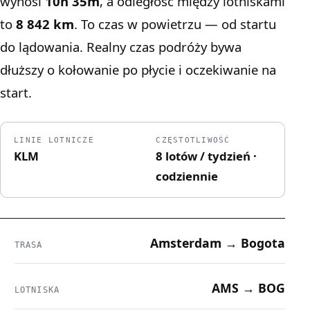
wynosi
10h 35m
, a odległość między lotniskami
to
8 842 km
. To czas w powietrzu — od startu
do lądowania. Realny czas podróży bywa
dłuższy o kołowanie po płycie i oczekiwanie na
start.
LINIE LOTNICZE
CZĘSTOTLIWOŚĆ
KLM
8 lotów / tydzień ·
codziennie
Amsterdam → Bogota
TRASA
AMS → BOG
LOTNISKA