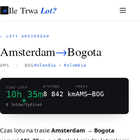
Ile Trwa
Lot?
← LOTY AMSTERDAM
Amsterdam
→
Bogota
AMS · BOG
Holandia
→
Kolumbia
DYSTANS
TRASA
CZAS LOTU
10h 35m
8 842 km
AMS–BOG
8 lotów/tydzień
Czas lotu na trasie
Amsterdam → Bogota