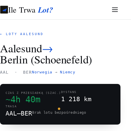
Ile Trwa
Lot?
← LOTY AALESUND
Aalesund
→
Berlin (Schoenefeld)
AAL · BER
Norwegia
→
Niemcy
DYSTANS
CZAS Z PRZESIADKĄ (SZAC.)
~4h 40m
1 218 km
TRASA
AAL–BER
Brak lotu bezpośredniego