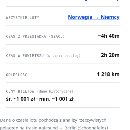
Norwegia → Niemcy
WSZYSTKIE LOTY
~4h 40m
CZAS Z PRZESIADKĄ (SZAC.)
2h 20m
CZAS W POWIETRZU
(w linii prostej)
1 218 km
ODLEGŁOŚĆ
CENY BILETÓW
(dane historyczne)
śr. ~1 001 zł · min. ~1 001 zł
Dane o czasie lotu pochodzą z analizy rzeczywistych
połączeń na trasie Aalesund → Berlin (Schoenefeld) i