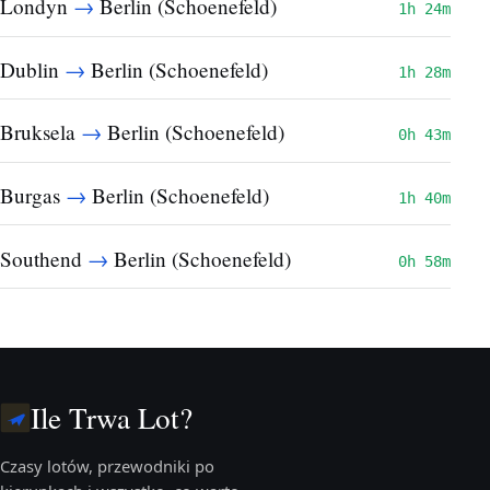
→
Londyn
Berlin (Schoenefeld)
1h 24m
→
Dublin
Berlin (Schoenefeld)
1h 28m
→
Bruksela
Berlin (Schoenefeld)
0h 43m
→
Burgas
Berlin (Schoenefeld)
1h 40m
→
Southend
Berlin (Schoenefeld)
0h 58m
Ile Trwa Lot?
Czasy lotów, przewodniki po