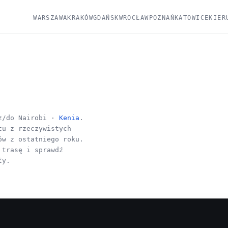
WARSZAWA
KRAKÓW
GDAŃSK
WROCŁAW
POZNAŃ
KATOWICE
KIER
/do Nairobi ·
Kenia
.
tu z rzeczywistych
ów z ostatniego roku.
 trasę i sprawdź
ły.