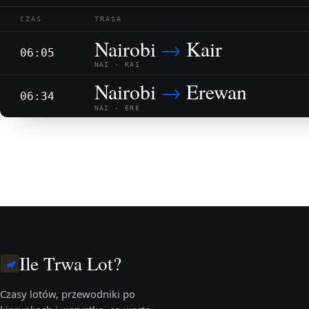
CZAS
TRASA
Nairobi
→
Kair
06:05
NAI · KAI
Nairobi
→
Erewan
06:34
NAI · ERE
Ile Trwa Lot?
Czasy lotów, przewodniki po