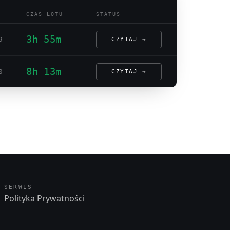
CZAS LOTU
STATUS
3h 55m
9
CZYTAJ →
8h 13m
0
CZYTAJ →
SERWIS
Polityka Prywatności