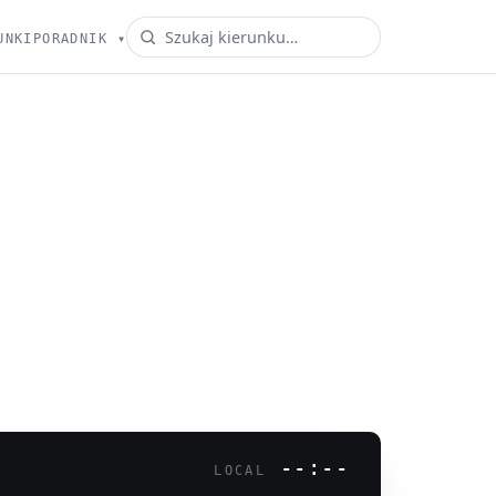
UNKI
PORADNIK
▾
--:--
LOCAL