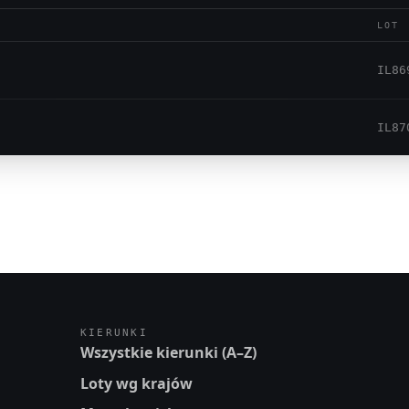
LOT
IL86
IL87
KIERUNKI
Wszystkie kierunki (A–Z)
Loty wg krajów