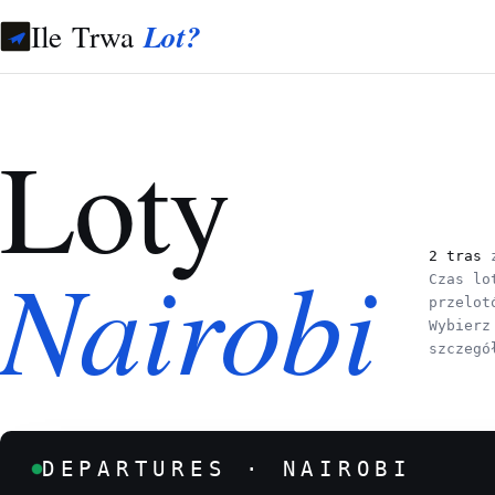
Ile Trwa
Lot?
Loty
Nairobi
2 tras
z
Czas lo
przelot
Wybierz
szczegó
DEPARTURES · NAIROBI