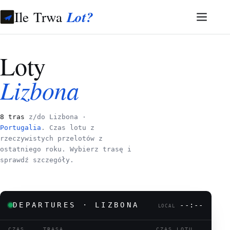
Ile Trwa
Lot?
Loty
Lizbona
8 tras
z/do Lizbona ·
Portugalia
. Czas lotu z
rzeczywistych przelotów z
ostatniego roku. Wybierz trasę i
sprawdź szczegóły.
DEPARTURES · LIZBONA
--:--
LOCAL
CZAS
TRASA
CZAS LOTU