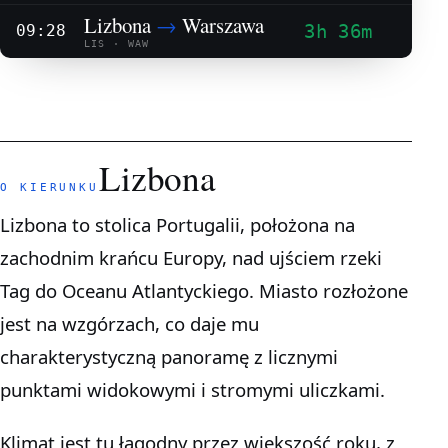
Lizbona
→
Warszawa
3h 36m
09:28
LIS · WAW
Lizbona
O KIERUNKU
Lizbona to stolica Portugalii, położona na
zachodnim krańcu Europy, nad ujściem rzeki
Tag do Oceanu Atlantyckiego. Miasto rozłożone
jest na wzgórzach, co daje mu
charakterystyczną panoramę z licznymi
punktami widokowymi i stromymi uliczkami.
Klimat jest tu łagodny przez większość roku, z