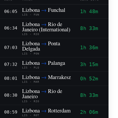
Lizbona
→
Funchal
1h 48m
06:05
LIS · FUN
Lizbona
→
Rio de
8h 33m
Janeiro (International)
06:34
LIS · RIO
Lizbona
→
Ponta
1h 36m
Delgada
07:03
LIS · PON
Lizbona
→
Palanga
3h 15m
07:32
LIS · PLQ
Lizbona
→
Marrakesz
0h 52m
08:01
LIS · MAR
Lizbona
→
Rio de
8h 33m
Janeiro
08:30
LIS · RIO
Lizbona
→
Rotterdam
2h 06m
08:59
LIS · ROT