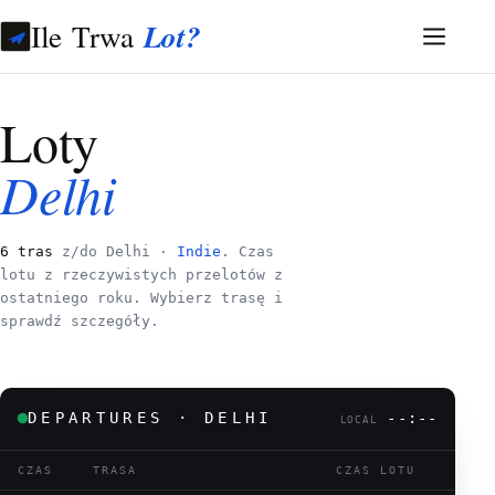
Ile Trwa
Lot?
Loty
Delhi
6 tras
z/do Delhi ·
Indie
. Czas
lotu z rzeczywistych przelotów z
ostatniego roku. Wybierz trasę i
sprawdź szczegóły.
DEPARTURES · DELHI
--:--
LOCAL
CZAS
TRASA
CZAS LOTU