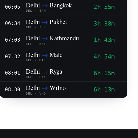
Delhi
→
Bangkok
2h 55m
06:05
DEL · BAN
Delhi
→
Pukhet
3h 38m
06:34
DEL · PUK
Delhi
→
Kathmandu
1h 43m
07:03
DEL · KAT
Delhi
→
Male
4h 54m
07:32
DEL · MAL
Delhi
→
Ryga
6h 15m
08:01
DEL · RIX
Delhi
→
Wilno
6h 13m
08:30
DEL · VNO