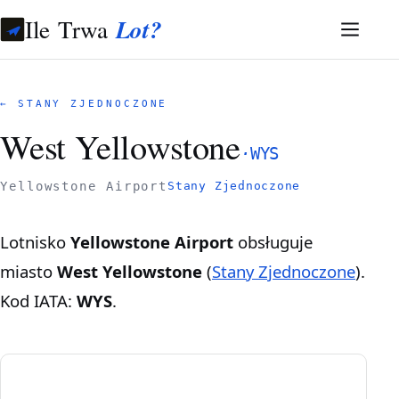
Ile Trwa
Lot?
← STANY ZJEDNOCZONE
West Yellowstone
·
WYS
Yellowstone Airport
Stany Zjednoczone
Lotnisko
Yellowstone Airport
obsługuje
miasto
West Yellowstone
(
Stany Zjednoczone
).
Kod IATA:
WYS
.