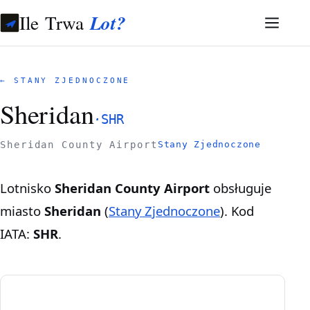
Ile Trwa
Lot?
← STANY ZJEDNOCZONE
Sheridan
·
SHR
Sheridan County Airport
Stany Zjednoczone
Lotnisko
Sheridan County Airport
obsługuje
miasto
Sheridan
(
Stany Zjednoczone
). Kod
IATA:
SHR
.