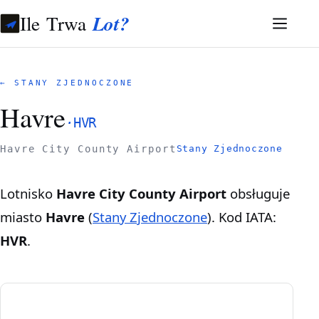
Ile Trwa
Lot?
← STANY ZJEDNOCZONE
Havre
·
HVR
Havre City County Airport
Stany Zjednoczone
Lotnisko
Havre City County Airport
obsługuje
miasto
Havre
(
Stany Zjednoczone
). Kod IATA:
HVR
.