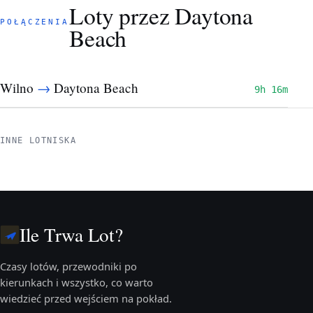
Loty przez Daytona
POŁĄCZENIA
Beach
→
Wilno
Daytona Beach
9h 16m
INNE LOTNISKA
Ile Trwa Lot?
Czasy lotów, przewodniki po
kierunkach i wszystko, co warto
wiedzieć przed wejściem na pokład.