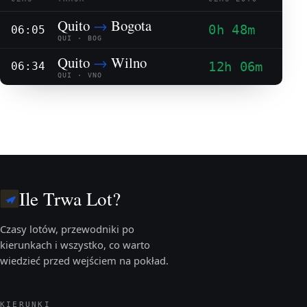
Quito
→
Bogota
0h 48m
06:05
QUI · BOG
Quito
→
Wilno
12h 06m
06:34
QUI · VNO
Ile Trwa Lot?
Czasy lotów, przewodniki po
kierunkach i wszystko, co warto
wiedzieć przed wejściem na pokład.
KIERUNKI