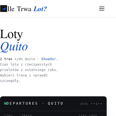
Ile Trwa
Lot?
Loty
Quito
2 tras
z/do Quito ·
Ekwador
.
Czas lotu z rzeczywistych
przelotów z ostatniego roku.
Wybierz trasę i sprawdź
szczegóły.
DEPARTURES · QUITO
--:--
LOCAL
CZAS
TRASA
CZAS LOTU