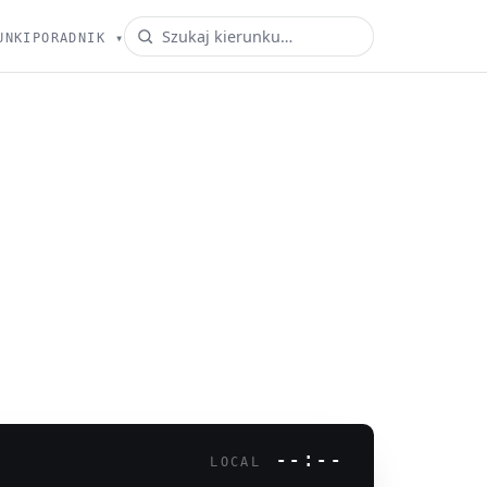
UNKI
PORADNIK
▾
--:--
LOCAL