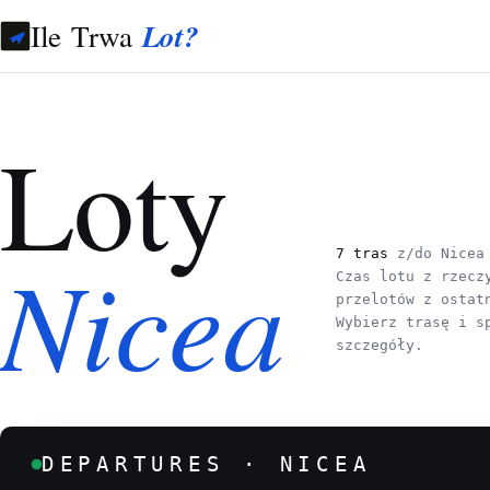
Ile Trwa
Lot?
Loty
Nicea
7 tras
z/do Nice
Czas lotu z rzecz
przelotów z ostat
Wybierz trasę i s
szczegóły.
DEPARTURES · NICEA