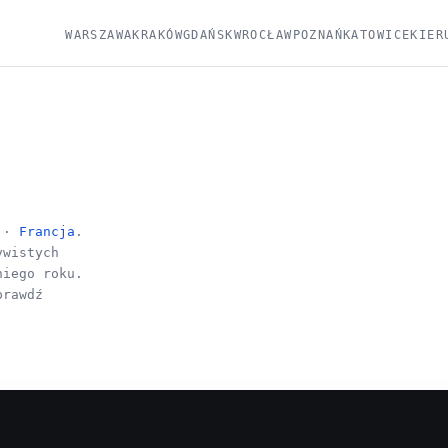
WARSZAWA
KRAKÓW
GDAŃSK
WROCŁAW
POZNAŃ
KATOWICE
KIER
a ·
Francja
.
ywistych
niego roku.
prawdź