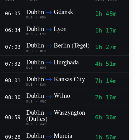
Dublin
→
Gdańsk
1h 48m
06:05
DUB · GDN
Dublin
→
Lyon
1h 17m
06:34
DUB · LYO
Dublin
→
Berlin (Tegel)
1h 27m
07:03
DUB · BER
Dublin
→
Hurghada
4h 51m
07:32
DUB · HRG
Dublin
→
Kansas City
7h 14m
08:01
DUB · KAN
Dublin
→
Wilno
2h 16m
08:30
DUB · VNO
Dublin
→
Waszyngton
6h 36m
(Dulles)
08:59
DUB · WAS
Dublin
→
Murcia
1h 56m
09:28