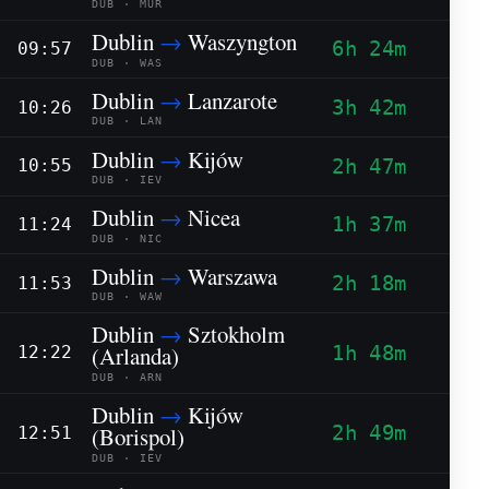
DUB · MUR
Dublin
→
Waszyngton
6h 24m
09:57
DUB · WAS
Dublin
→
Lanzarote
3h 42m
10:26
DUB · LAN
Dublin
→
Kijów
2h 47m
10:55
DUB · IEV
Dublin
→
Nicea
1h 37m
11:24
DUB · NIC
Dublin
→
Warszawa
2h 18m
11:53
DUB · WAW
Dublin
→
Sztokholm
1h 48m
(Arlanda)
12:22
DUB · ARN
Dublin
→
Kijów
2h 49m
(Borispol)
12:51
DUB · IEV