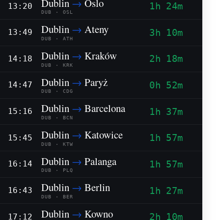
Dublin
→
Oslo
1h 24m
13:20
DUB · OSL
Dublin
→
Ateny
3h 10m
13:49
DUB · ATH
Dublin
→
Kraków
2h 18m
14:18
DUB · KRK
Dublin
→
Paryż
0h 52m
14:47
DUB · CDG
Dublin
→
Barcelona
1h 37m
15:16
DUB · BCN
Dublin
→
Katowice
1h 57m
15:45
DUB · KTW
Dublin
→
Palanga
1h 57m
16:14
DUB · PLQ
Dublin
→
Berlin
1h 27m
16:43
DUB · BER
Dublin
→
Kowno
2h 10m
17:12