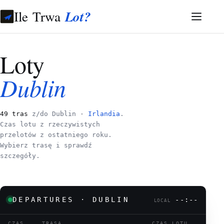
Ile Trwa
Lot?
Loty
Dublin
49 tras
z/do Dublin ·
Irlandia
.
Czas lotu z rzeczywistych
przelotów z ostatniego roku.
Wybierz trasę i sprawdź
szczegóły.
DEPARTURES · DUBLIN
--:--
LOCAL
CZAS
TRASA
CZAS LOTU