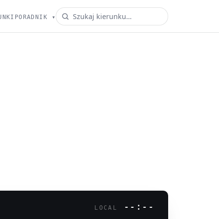
UNKI
PORADNIK
▾
--:--
LOCAL