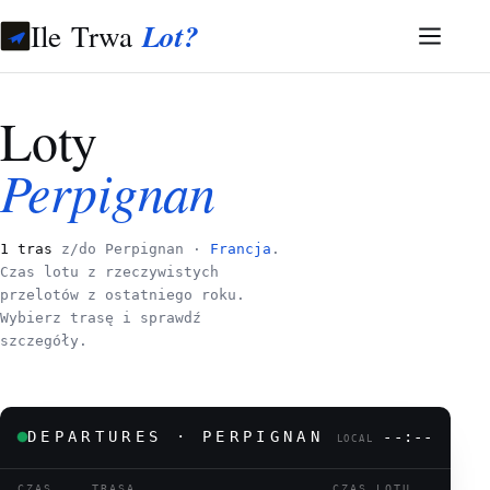
Ile Trwa
Lot?
Loty
Perpignan
1 tras
z/do Perpignan ·
Francja
.
Czas lotu z rzeczywistych
przelotów z ostatniego roku.
Wybierz trasę i sprawdź
szczegóły.
DEPARTURES · PERPIGNAN
--:--
LOCAL
CZAS
TRASA
CZAS LOTU