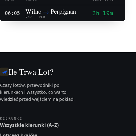
Wilno
→
Perpignan
2h 19m
06:05
VNO · PER
Ile Trwa Lot?
Czasy lotów, przewodniki po
kierunkach i wszystko, co warto
wiedzieć przed wejściem na pokład.
KIERUNKI
Wszystkie kierunki (A–Z)
Loty wg krajów