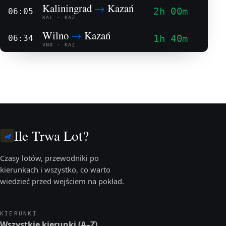
Kaliningrad
→
Kazań
2h 00m
06:05
KAL · KAZ
Wilno
→
Kazań
1h 40m
06:34
VNO · KAZ
Ile Trwa Lot?
Czasy lotów, przewodniki po
kierunkach i wszystko, co warto
wiedzieć przed wejściem na pokład.
KIERUNKI
Wszystkie kierunki (A–Z)