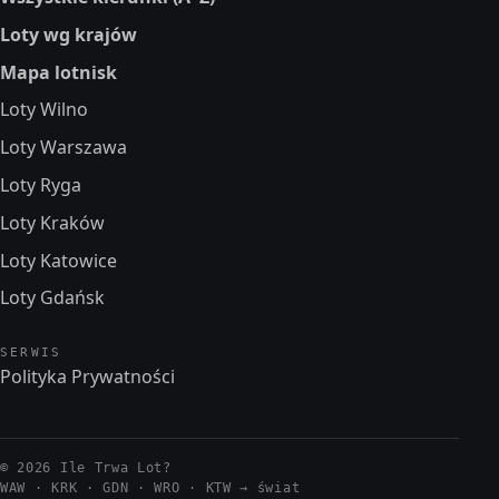
Loty wg krajów
Mapa lotnisk
Loty Wilno
Loty Warszawa
Loty Ryga
Loty Kraków
Loty Katowice
Loty Gdańsk
SERWIS
Polityka Prywatności
© 2026 Ile Trwa Lot?
WAW · KRK · GDN · WRO · KTW →
świat