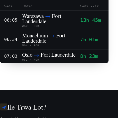
CZAS
TRASA
CZAS LOTU
Warszawa
→
Fort
13h 45m
Lauderdale
06:05
WAW · FOR
Monachium
→
Fort
7h 01m
Lauderdale
06:34
MON · FOR
Oslo
→
Fort Lauderdale
8h 23m
07:03
OSL · FOR
Ile Trwa Lot?