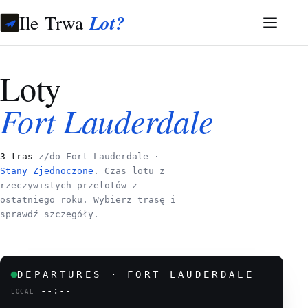
Ile Trwa
Lot?
Loty
Fort Lauderdale
3 tras
z/do Fort Lauderdale ·
Stany Zjednoczone
. Czas lotu z
rzeczywistych przelotów z
ostatniego roku. Wybierz trasę i
sprawdź szczegóły.
DEPARTURES · FORT LAUDERDALE
--:--
LOCAL