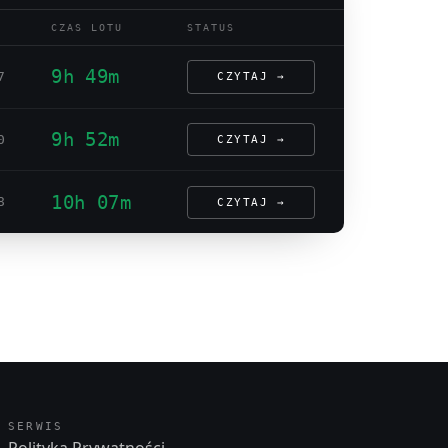
CZAS LOTU
STATUS
9h 49m
7
CZYTAJ →
9h 52m
0
CZYTAJ →
10h 07m
8
CZYTAJ →
SERWIS