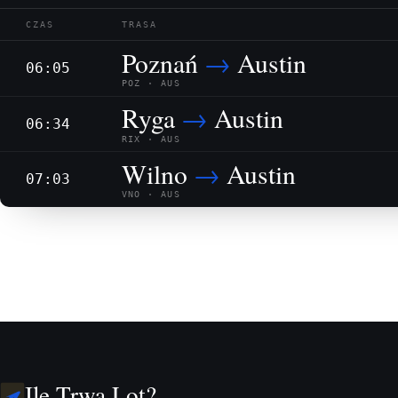
CZAS
TRASA
Poznań
→
Austin
06:05
POZ · AUS
Ryga
→
Austin
06:34
RIX · AUS
Wilno
→
Austin
07:03
VNO · AUS
Ile Trwa Lot?