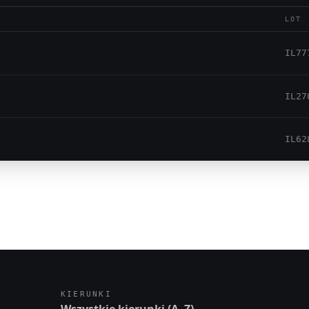
LOT
IL77
IL27
IL62
KIERUNKI