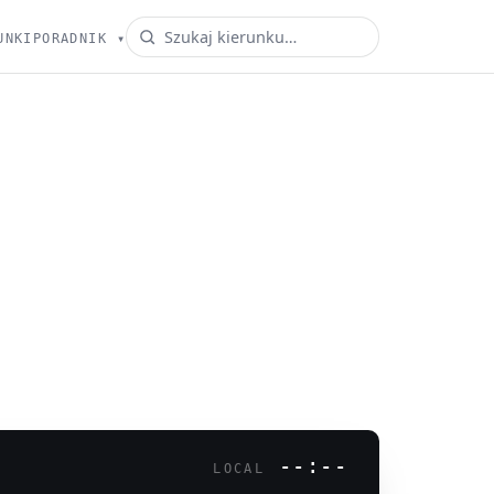
UNKI
PORADNIK
▾
--:--
LOCAL