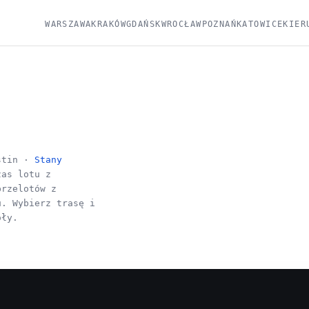
WARSZAWA
KRAKÓW
GDAŃSK
WROCŁAW
POZNAŃ
KATOWICE
KIER
stin ·
Stany
zas lotu z
przelotów z
u. Wybierz trasę i
óły.