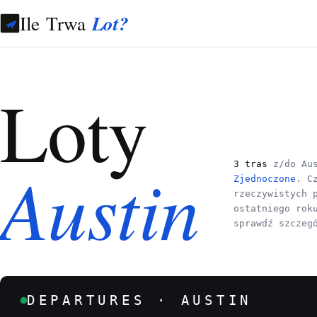
Ile Trwa
Lot?
Loty
Austin
3 tras
z/do Au
Zjednoczone
. C
rzeczywistych 
ostatniego rok
sprawdź szczeg
DEPARTURES · AUSTIN