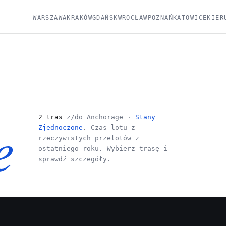
WARSZAWA
KRAKÓW
GDAŃSK
WROCŁAW
POZNAŃ
KATOWICE
KIER
e
2 tras
z/do Anchorage ·
Stany
Zjednoczone
. Czas lotu z
rzeczywistych przelotów z
ostatniego roku. Wybierz trasę i
sprawdź szczegóły.