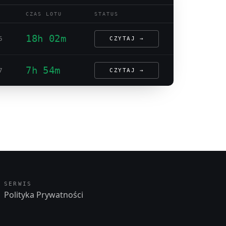
CZAS LOTU
STATUS
18h 02m
5
CZYTAJ →
7h 54m
7
CZYTAJ →
SERWIS
Polityka Prywatności