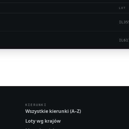
LOT
IL35
IL61
KIERUNKI
Wszystkie kierunki (A–Z)
Loty wg krajów