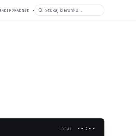
UNKI
PORADNIK
▾
--:--
LOCAL