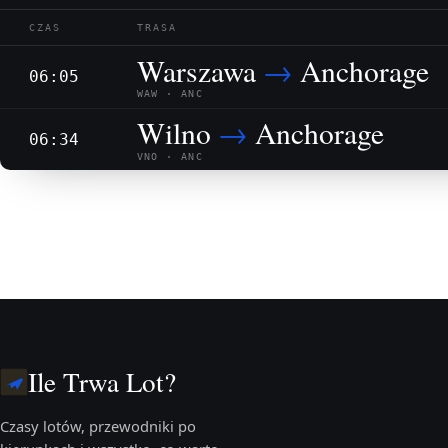
CZAS
TRASA
Warszawa
→
Anchorage
06:05
WAW · ANC
Wilno
→
Anchorage
06:34
VNO · ANC
Ile Trwa Lot?
Czasy lotów, przewodniki po