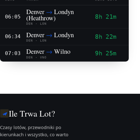
Denver
→
Londyn
8h 21m
(Heathrow)
06:05
DEN · LON
Denver
→
Londyn
8h 22m
06:34
DEN · LON
Denver
→
Wilno
9h 25m
07:03
DEN · VNO
Ile Trwa Lot?
Czasy lotów, przewodniki po
kierunkach i wszystko, co warto