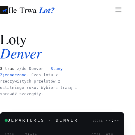
Ile Trwa
Lot?
Loty
Denver
3 tras
z/do Denver ·
Stany
Zjednoczone
. Czas lotu z
rzeczywistych przelotów z
ostatniego roku. Wybierz trasę i
sprawdź szczegóły.
DEPARTURES · DENVER
--:--
LOCAL
CZAS
TRASA
CZAS LOTU