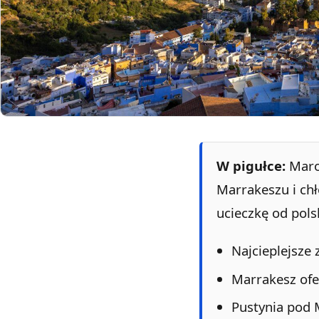
W pigułce:
Marok
Marrakeszu i chł
ucieczkę od pols
Najcieplejsze 
Marrakesz ofer
Pustynia pod 