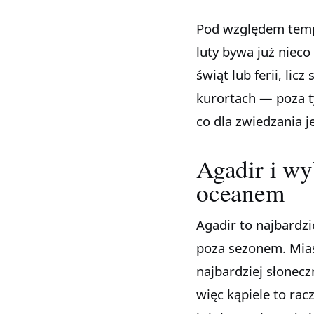
Pod względem temper
luty bywa już nieco
świąt lub ferii, li
kurortach — poza t
co dla zwiedzania 
Agadir i w
oceanem
Agadir to najbardzie
poza sezonem. Miast
najbardziej słonec
więc kąpiele to rac