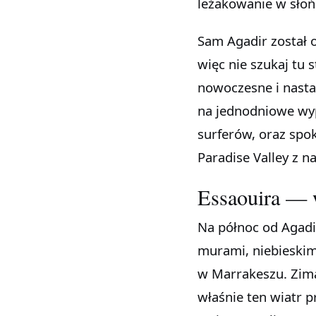
leżakowanie w słońc
Sam Agadir został 
więc nie szukaj tu
nowoczesne i nasta
na jednodniowe wyp
surferów, oraz spo
Paradise Valley z 
Essaouira — w
Na północ od Agadi
murami, niebieskim
w Marrakeszu. Zimą
właśnie ten wiatr p