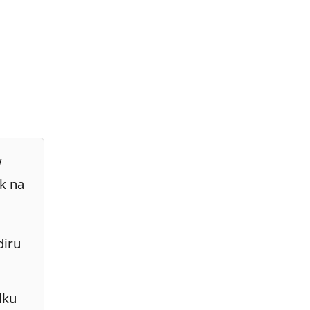
w
k na
diru
lku