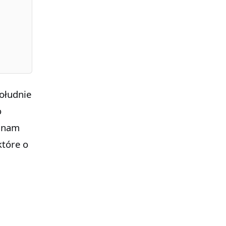
południe
o
e nam
które o