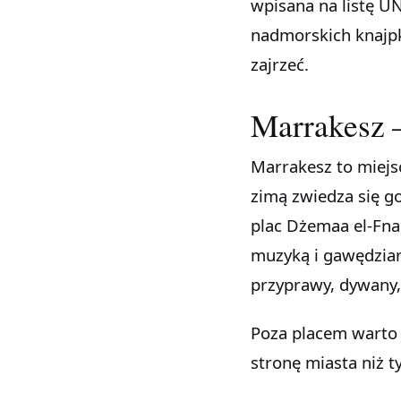
wpisana na listę U
nadmorskich knajp
zajrzeć.
Marrakesz 
Marrakesz to miejs
zimą zwiedza się go
plac Dżemaa el-Fna,
muzyką i gawędziar
przyprawy, dywany,
Poza placem warto 
stronę miasta niż t