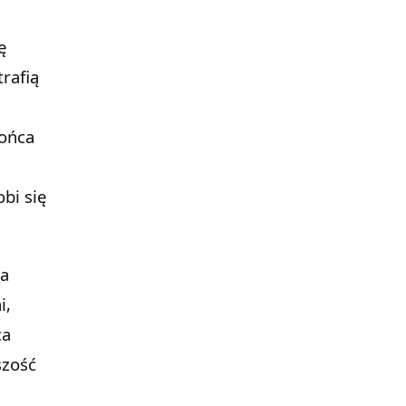
ę
rafią
łońca
bi się
na
i,
ca
szość