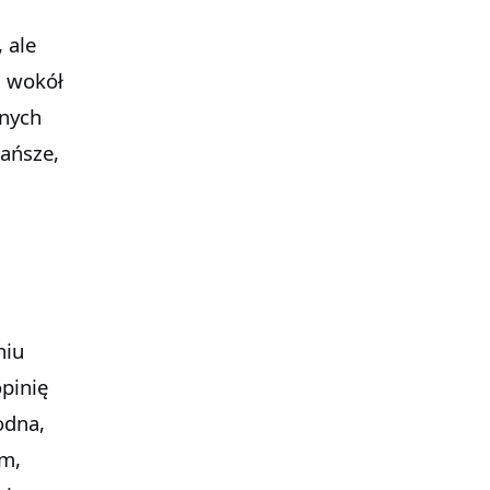
 ale
d wokół
rnych
ańsze,
niu
pinię
odna,
em,