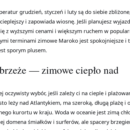
atur grudzień, styczeń i luty są do siebie zbliżone,
 cieplejszy i zapowiada wiosnę. Jeśli planujesz wyjaz
cz się z wyższymi cenami i większym ruchem w popula
ymi terminami zimowe Maroko jest spokojniejsze i t
jest sporym plusem.
ybrzeże — zimowe ciepło nad
j oczywisty wybór, jeśli zależy ci na cieple i plażowa
o leży nad Atlantykiem, ma szeroką, długą plażę i o
znego kurortu w kraju. Woda w oceanie jest zimą chł
zej domena śmiałków i surferów, ale spacery brzegi