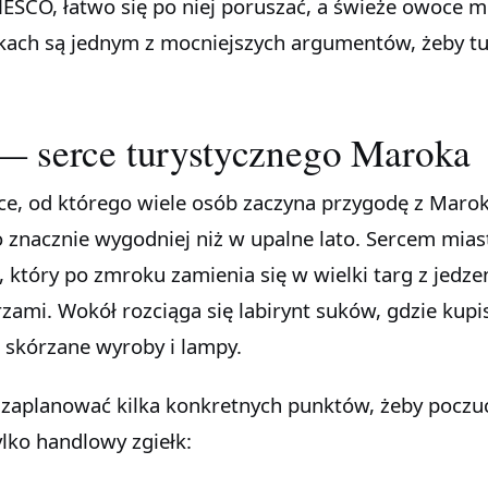
NESCO, łatwo się po niej poruszać, a świeże owoce 
kach są jednym z mocniejszych argumentów, żeby t
— serce turystycznego Maroka
ce, od którego wiele osób zaczyna przygodę z Marok
 znacznie wygodniej niż w upalne lato. Sercem miast
 który po zmroku zamienia się w wielki targ z jedze
zami. Wokół rozciąga się labirynt suków, gdzie kupi
 skórzane wyroby i lampy.
zaplanować kilka konkretnych punktów, żeby poczu
ylko handlowy zgiełk: