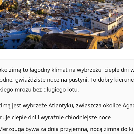
o zimą to łagodny klimat na wybrzeżu, ciepłe dni 
odne, gwiaździste noce na pustyni. To dobry kierune
kiego mrozu bez długiego lotu.
zimą jest wybrzeże Atlantyku, zwłaszcza okolice Aga
uje ciepłe dni i wyraźnie chłodniejsze noce
Merzougą bywa za dnia przyjemna, nocą zimna do ki