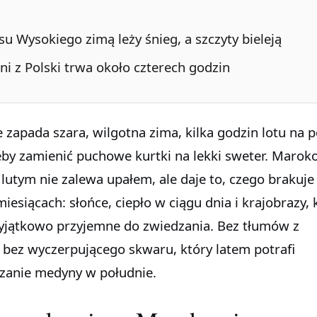
u Wysokiego zimą leży śnieg, a szczyty bieleją
i z Polski trwa około czterech godzin
e zapada szara, wilgotna zima, kilka godzin lotu na 
eby zamienić puchowe kurtki na lekki sweter. Marok
lutym nie zalewa upałem, ale daje to, czego brakuj
iesiącach: słońce, ciepło w ciągu dnia i krajobrazy, 
wyjątkowo przyjemne do zwiedzania. Bez tłumów z
 bez wyczerpującego skwaru, który latem potrafi
zanie medyny w południe.