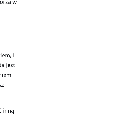
morza w
u
iem, i
a jest
niem,
sz
ć inną