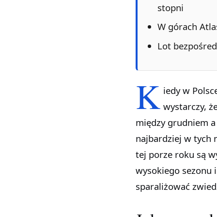
stopni
W górach Atlas
Lot bezpośredn
K
iedy w Polsc
wystarczy, ż
między grudniem a 
najbardziej w tych m
tej porze roku są 
wysokiego sezonu i
sparaliżować zwied