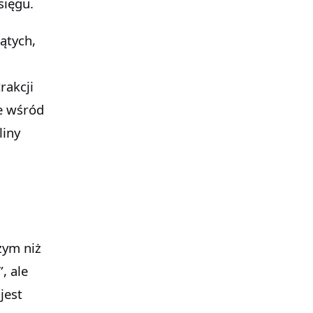
sięgu.
ątych,
rakcji
e wśród
liny
i
zym niż
, ale
jest