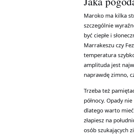
Jaka pogod
Maroko ma kilka str
szczególnie wyraźne
być ciepłe i słonec
Marrakeszu czy Fezi
temperatura szybko
amplituda jest najw
naprawdę zimno, cz
Trzeba też pamięta
północy. Opady nie s
dlatego warto mieć
złapiesz na południ
osób szukających z