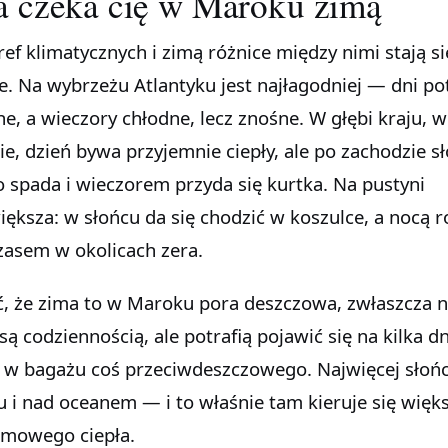
a czeka cię w Maroku zimą
ef klimatycznych i zimą różnice między nimi stają si
. Na wybrzeżu Atlantyku jest najłagodniej — dni pot
zne, a wieczory chłodne, lecz znośne. W głębi kraju, w
e, dzień bywa przyjemnie ciepły, ale po zachodzie s
 spada i wieczorem przyda się kurtka. Na pustyni
iększa: w słońcu da się chodzić w koszulce, a nocą ro
asem w okolicach zera.
ć, że zima to w Maroku pora deszczowa, zwłaszcza 
ą codziennością, ale potrafią pojawić się na kilka dn
 w bagażu coś przeciwdeszczowego. Najwięcej słoń
u i nad oceanem — i to właśnie tam kieruje się więk
imowego ciepła.