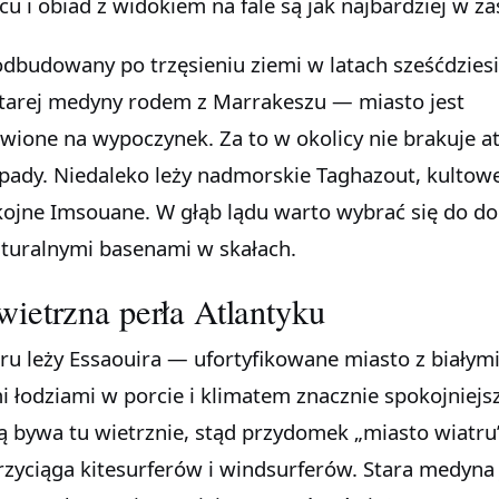
u i obiad z widokiem na fale są jak najbardziej w za
odbudowany po trzęsieniu ziemi w latach sześćdziesi
 starej medyny rodem z Marrakeszu — miasto jest
wione na wypoczynek. Za to w okolicy nie brakuje at
ady. Niedaleko leży nadmorskie Taghazout, kultow
kojne Imsouane. W głąb lądu warto wybrać się do do
naturalnymi basenami w skałach.
ietrzna perła Atlantyku
ru leży Essaouira — ufortyfikowane miasto z białym
i łodziami w porcie i klimatem znacznie spokojniejs
 bywa tu wietrznie, stąd przydomek „miasto wiatru”
rzyciąga kitesurferów i windsurferów. Stara medyna 