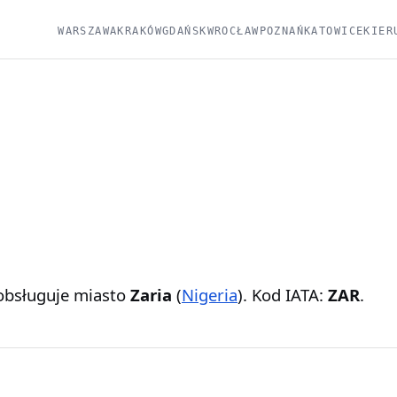
WARSZAWA
KRAKÓW
GDAŃSK
WROCŁAW
POZNAŃ
KATOWICE
KIER
bsługuje miasto
Zaria
(
Nigeria
). Kod IATA:
ZAR
.