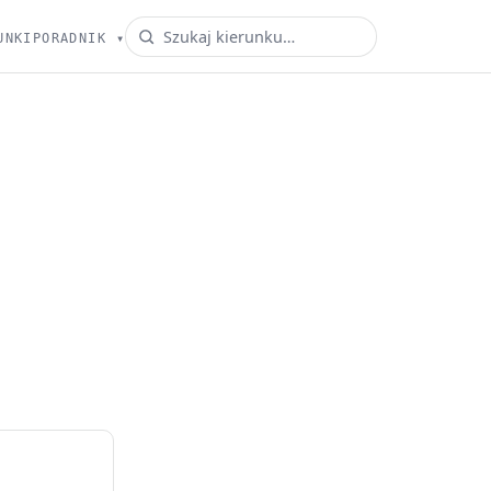
UNKI
PORADNIK
▾