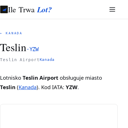
Ile Trwa
Lot?
← KANADA
Teslin
·
YZW
Teslin Airport
Kanada
Lotnisko
Teslin Airport
obsługuje miasto
Teslin
(
Kanada
). Kod IATA:
YZW
.