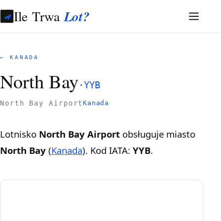
Ile Trwa
Lot?
← KANADA
North Bay
·
YYB
North Bay Airport
Kanada
Lotnisko
North Bay Airport
obsługuje miasto
North Bay
(
Kanada
). Kod IATA:
YYB
.