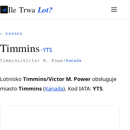
Ile Trwa
Lot?
← KANADA
Timmins
·
YTS
Timmins/Victor M. Power
Kanada
Lotnisko
Timmins/Victor M. Power
obsługuje
miasto
Timmins
(
Kanada
). Kod IATA:
YTS
.