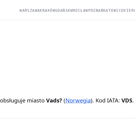
WARSZAWA
KRAKÓW
GDAŃSK
WROCŁAW
POZNAŃ
KATOWICE
KIER
obsługuje miasto
Vads?
(
Norwegia
). Kod IATA:
VDS
.