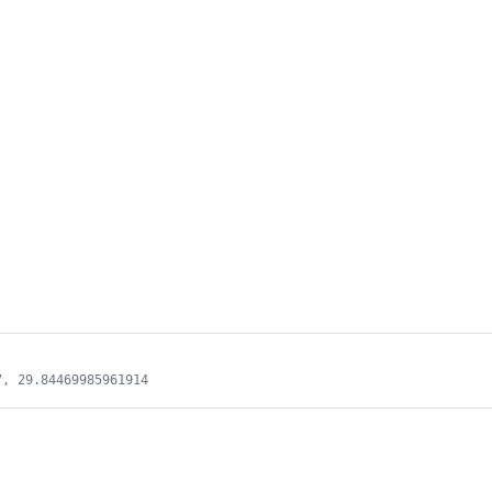
7, 29.84469985961914