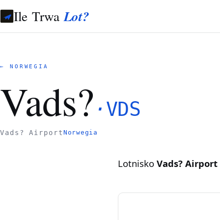
Ile Trwa
Lot?
← NORWEGIA
Vads?
·
VDS
Vads? Airport
Norwegia
Lotnisko
Vads? Airport