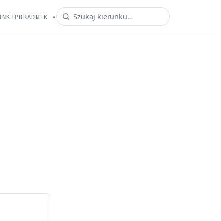
UNKI
PORADNIK
▾