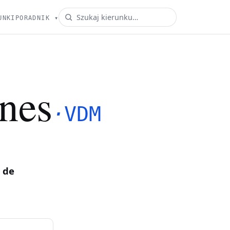
UNKI
PORADNIK
▾
nes
·
VDM
 de