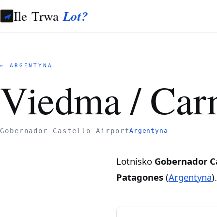
Ile Trwa
Lot?
← ARGENTYNA
Viedma / Car
Gobernador Castello Airport
Argentyna
Lotnisko
Gobernador Ca
Patagones
(
Argentyna
)