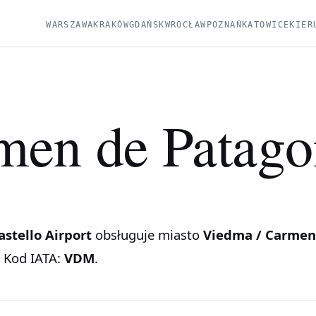
WARSZAWA
KRAKÓW
GDAŃSK
WROCŁAW
POZNAŃ
KATOWICE
KIER
men de Patago
stello Airport
obsługuje miasto
Viedma / Carmen
. Kod IATA:
VDM
.