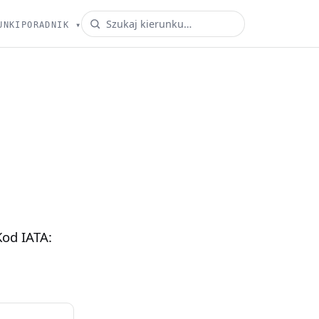
UNKI
PORADNIK
▾
 Kod IATA: