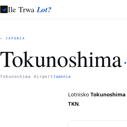
Ile Trwa
Lot?
← JAPONIA
Tokunoshima
Tokunoshima Airport
Japonia
Lotnisko
Tokunoshima 
TKN
.