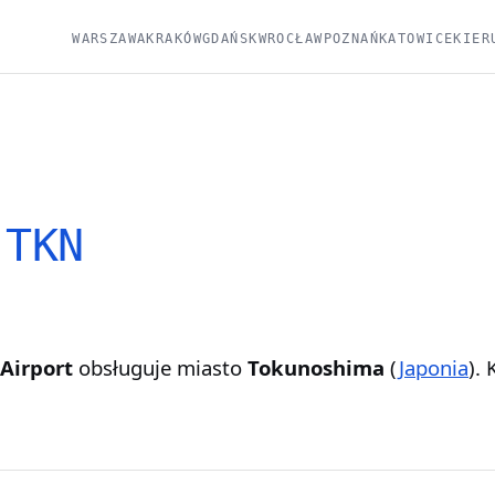
WARSZAWA
KRAKÓW
GDAŃSK
WROCŁAW
POZNAŃ
KATOWICE
KIER
·
TKN
Airport
obsługuje miasto
Tokunoshima
(
Japonia
).