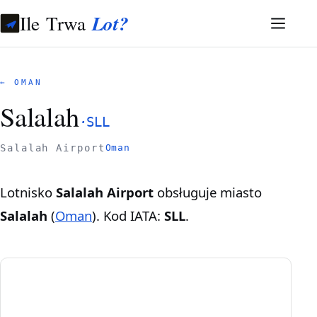
Ile Trwa
Lot?
← OMAN
Salalah
·
SLL
Salalah Airport
Oman
Lotnisko
Salalah Airport
obsługuje miasto
Salalah
(
Oman
). Kod IATA:
SLL
.