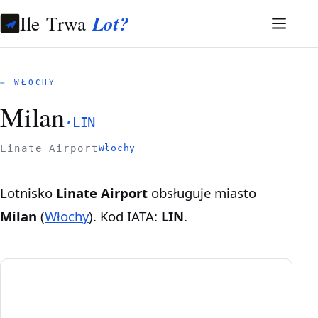
Ile Trwa
Lot?
← WŁOCHY
Milan
·
LIN
Linate Airport
Włochy
Lotnisko
Linate Airport
obsługuje miasto
Milan
(
Włochy
). Kod IATA:
LIN
.