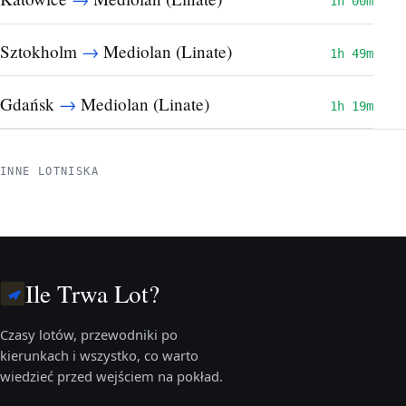
1h 00m
→
Sztokholm
Mediolan (Linate)
1h 49m
→
Gdańsk
Mediolan (Linate)
1h 19m
INNE LOTNISKA
Ile Trwa Lot?
Czasy lotów, przewodniki po
kierunkach i wszystko, co warto
wiedzieć przed wejściem na pokład.