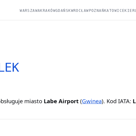
WARSZAWA
KRAKÓW
GDAŃSK
WROCŁAW
POZNAŃ
KATOWICE
KIER
LEK
bsługuje miasto
Labe Airport
(
Gwinea
). Kod IATA:
L