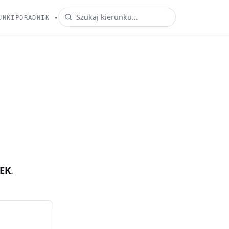
UNKI
PORADNIK
▾
EK
.