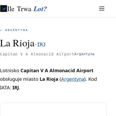
Ile Trwa
Lot?
← ARGENTYNA
La Rioja
·
IRJ
Capitan V A Almonacid Airport
Argentyna
Lotnisko
Capitan V A Almonacid Airport
obsługuje miasto
La Rioja
(
Argentyna
). Kod
IATA:
IRJ
.