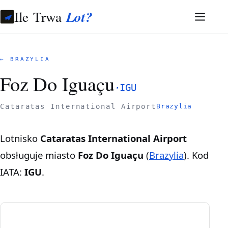
Ile Trwa
Lot?
← BRAZYLIA
Foz Do Iguaçu
·
IGU
Cataratas International Airport
Brazylia
Lotnisko
Cataratas International Airport
obsługuje miasto
Foz Do Iguaçu
(
Brazylia
). Kod
IATA:
IGU
.