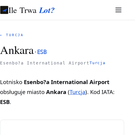
Ile Trwa
Lot?
← TURCJA
Ankara
·
ESB
Esenbo?a International Airport
Turcja
Lotnisko
Esenbo?a International Airport
obsługuje miasto
Ankara
(
Turcja
). Kod IATA:
ESB
.