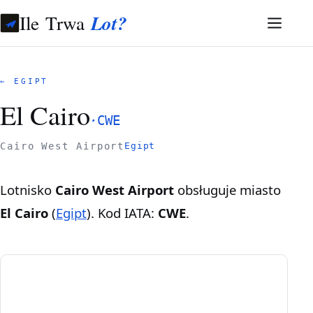
Ile Trwa
Lot?
← EGIPT
El Cairo
·
CWE
Cairo West Airport
Egipt
Lotnisko
Cairo West Airport
obsługuje miasto
El Cairo
(
Egipt
). Kod IATA:
CWE
.