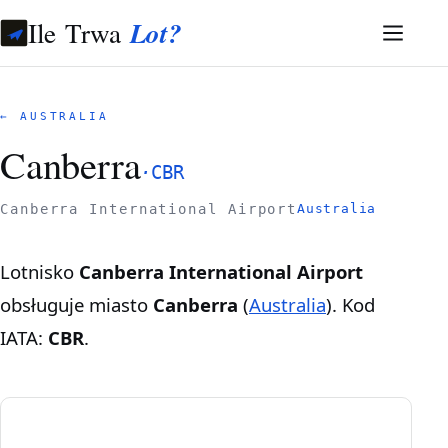
Ile Trwa
Lot?
← AUSTRALIA
Canberra
·
CBR
Canberra International Airport
Australia
Lotnisko
Canberra International Airport
obsługuje miasto
Canberra
(
Australia
). Kod
IATA:
CBR
.