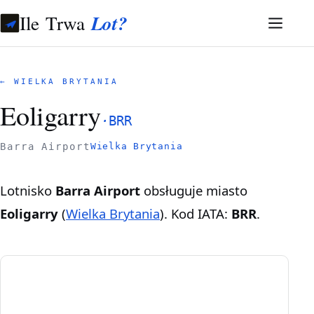
Ile Trwa
Lot?
← WIELKA BRYTANIA
Eoligarry
·
BRR
Barra Airport
Wielka Brytania
Lotnisko
Barra Airport
obsługuje miasto
Eoligarry
(
Wielka Brytania
). Kod IATA:
BRR
.