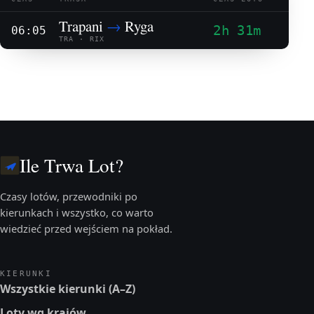
Trapani
→
Ryga
2h 31m
06:05
TRA · RIX
Ile Trwa Lot?
Czasy lotów, przewodniki po
kierunkach i wszystko, co warto
wiedzieć przed wejściem na pokład.
KIERUNKI
Wszystkie kierunki (A–Z)
Loty wg krajów