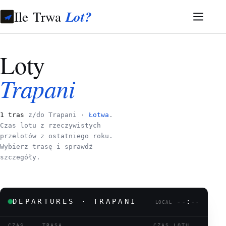
Ile Trwa
Lot?
Loty
Trapani
1 tras
z/do Trapani ·
Łotwa
.
Czas lotu z rzeczywistych
przelotów z ostatniego roku.
Wybierz trasę i sprawdź
szczegóły.
DEPARTURES · TRAPANI
--:--
LOCAL
CZAS
TRASA
CZAS LOTU