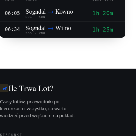
Sogndal
→
Kowno
1h 20m
06:05
SOG · KUN
Sogndal
→
Wilno
1h 25m
06:34
SOG · VNO
Ile Trwa Lot?
Czasy lotów, przewodniki po
kierunkach i wszystko, co warto
wiedzieć przed wejściem na pokład.
KIERUNKI