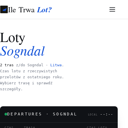
Ile Trwa
Lot?
Loty
Sogndal
2 tras
z/do Sogndal ·
Litwa
.
Czas lotu z rzeczywistych
przelotów z ostatniego roku.
Wybierz trasę i sprawdź
szczegóły.
DEPARTURES · SOGNDAL
--:--
LOCAL
CZAS
TRASA
CZAS LOTU