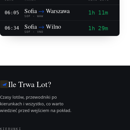
Sofia
→
Warszawa
1h 11m
06:05
SOF · WAW
Sofia
→
Wilno
1h 29m
06:34
SOF · VNO
Ile Trwa Lot?
Czasy lotów, przewodniki po
kierunkach i wszystko, co warto
wiedzieć przed wejściem na pokład.
KIERUNKI