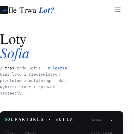
Ile Trwa
Lot?
Loty
Sofia
2 tras
z/do Sofia ·
Bułgaria
.
Czas lotu z rzeczywistych
przelotów z ostatniego roku.
Wybierz trasę i sprawdź
szczegóły.
DEPARTURES · SOFIA
--:--
LOCAL
CZAS
TRASA
CZAS LOTU