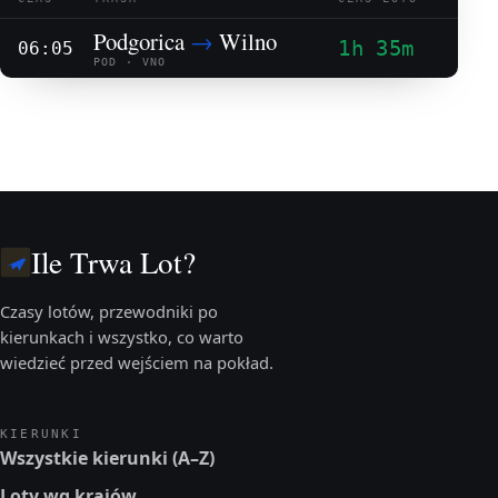
Podgorica
→
Wilno
1h 35m
06:05
POD · VNO
Ile Trwa Lot?
Czasy lotów, przewodniki po
kierunkach i wszystko, co warto
wiedzieć przed wejściem na pokład.
KIERUNKI
Wszystkie kierunki (A–Z)
Loty wg krajów