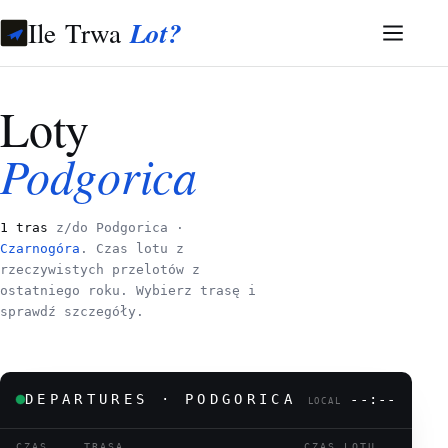
Ile Trwa
Lot?
Loty
Podgorica
1 tras
z/do Podgorica ·
Czarnogóra
. Czas lotu z
rzeczywistych przelotów z
ostatniego roku. Wybierz trasę i
sprawdź szczegóły.
DEPARTURES · PODGORICA
--:--
LOCAL
CZAS
TRASA
CZAS LOTU