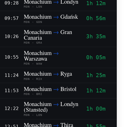
Monachium
→
Londyn
1h 12m
09:28
MON · LON
Monachium
→
Gdańsk
0h 56m
09:57
MON · GDN
Monachium
→
Gran
3h 35m
Canaria
10:26
MON · GRA
Monachium
→
0h 05m
Warszawa
10:55
MON · WAW
Monachium
→
Ryga
1h 25m
11:24
MON · RIX
Monachium
→
Bristol
1h 12m
11:53
MON · BRI
Monachium
→
Londyn
1h 00m
(Stansted)
12:22
MON · LON
Monachium
→
Thira
1h 55m
12:51