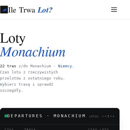
Ile Trwa
Lot?
Loty
Monachium
22 tras
z/do Monachium ·
Niemcy
.
Czas lotu z rzeczywistych
przelotów z ostatniego roku.
Wybierz trasę i sprawdź
szczegóły.
DEPARTURES · MONACHIUM
--:--
LOCAL
CZAS
TRASA
CZAS LOTU