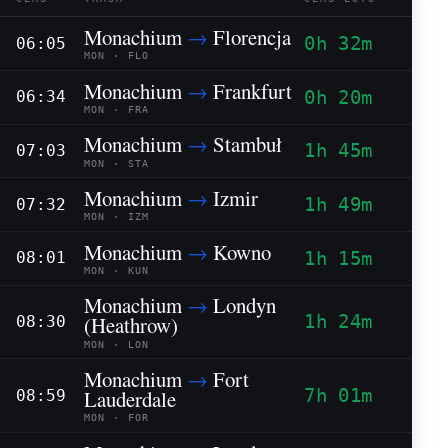
Monachium
→
Florencja
0h 32m
06:05
MON · FLO
Monachium
→
Frankfurt
0h 20m
06:34
MON · FRA
Monachium
→
Stambuł
1h 45m
07:03
MON · STA
Monachium
→
Izmir
1h 49m
07:32
MON · IZM
Monachium
→
Kowno
1h 15m
08:01
MON · KUN
Monachium
→
Londyn
1h 24m
(Heathrow)
08:30
MON · LON
Monachium
→
Fort
7h 01m
Lauderdale
08:59
MON · FOR