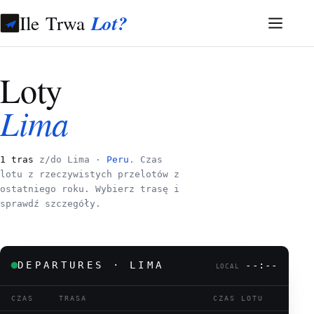
Ile Trwa
Lot?
Loty
Lima
1 tras
z/do Lima ·
Peru
. Czas
lotu z rzeczywistych przelotów z
ostatniego roku. Wybierz trasę i
sprawdź szczegóły.
DEPARTURES · LIMA
--:--
LOCAL
CZAS
TRASA
CZAS LOTU