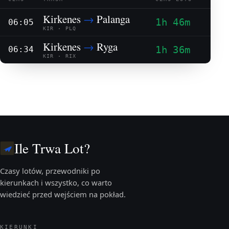
Kirkenes
→
Palanga
1h 46m
06:05
KIR · PLQ
Kirkenes
→
Ryga
1h 36m
06:34
KIR · RIX
Ile Trwa Lot?
Czasy lotów, przewodniki po
kierunkach i wszystko, co warto
wiedzieć przed wejściem na pokład.
KIERUNKI