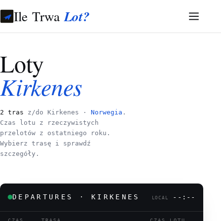
Ile Trwa
Lot?
Loty
Kirkenes
2 tras
z/do Kirkenes ·
Norwegia
.
Czas lotu z rzeczywistych
przelotów z ostatniego roku.
Wybierz trasę i sprawdź
szczegóły.
DEPARTURES · KIRKENES
--:--
LOCAL
CZAS
TRASA
CZAS LOTU