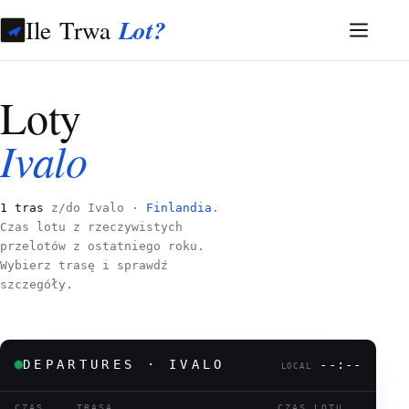
Ile Trwa
Lot?
Loty
Ivalo
1 tras
z/do Ivalo ·
Finlandia
.
Czas lotu z rzeczywistych
przelotów z ostatniego roku.
Wybierz trasę i sprawdź
szczegóły.
DEPARTURES · IVALO
--:--
LOCAL
CZAS
TRASA
CZAS LOTU