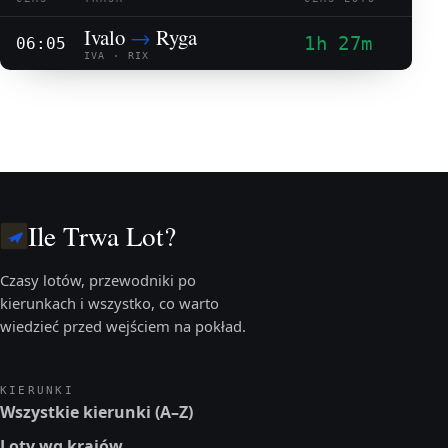
Ivalo
→
Ryga
1h 27m
06:05
IVA · RIX
Ile Trwa Lot?
Czasy lotów, przewodniki po
kierunkach i wszystko, co warto
wiedzieć przed wejściem na pokład.
KIERUNKI
Wszystkie kierunki (A–Z)
Loty wg krajów